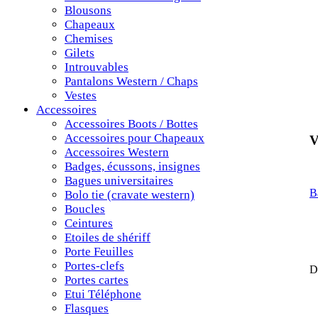
Blousons
Chapeaux
Chemises
Gilets
Introuvables
Pantalons Western / Chaps
Vestes
Accessoires
Accessoires Boots / Bottes
Accessoires pour Chapeaux
V
Accessoires Western
Badges, écussons, insignes
Bagues universitaires
B
Bolo tie (cravate western)
Boucles
Ceintures
Etoiles de shériff
Porte Feuilles
Portes-clefs
D
Portes cartes
Etui Téléphone
Flasques