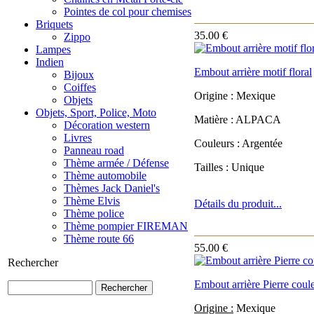
Pointes de col pour chemises
Briquets
35.00 €
Zippo
Lampes
Indien
Embout arrière motif floral
Bijoux
Coiffes
Origine : Mexique
Objets
Objets, Sport, Police, Moto
Matière : ALPACA
Décoration western
Livres
Couleurs : Argentée
Panneau road
Thème armée / Défense
Tailles : Unique
Thème automobile
Thèmes Jack Daniel's
Thème Elvis
Détails du produit...
Thème police
Thème pompier FIREMAN
Thème route 66
55.00 €
Rechercher
Embout arrière Pierre coul
Origine :
Mexique