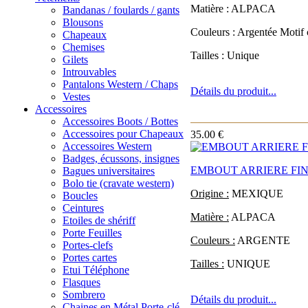
Matière : ALPACA
Bandanas / foulards / gants
Blousons
Couleurs : Argentée Motif 
Chapeaux
Chemises
Tailles : Unique
Gilets
Introuvables
Pantalons Western / Chaps
Détails du produit...
Vestes
Accessoires
Accessoires Boots / Bottes
Accessoires pour Chapeaux
35.00 €
Accessoires Western
Badges, écussons, insignes
EMBOUT ARRIERE FI
Bagues universitaires
Bolo tie (cravate western)
Origine :
MEXIQUE
Boucles
Ceintures
Matière :
ALPACA
Etoiles de shériff
Porte Feuilles
Couleurs :
ARGENTE
Portes-clefs
Portes cartes
Tailles :
UNIQUE
Etui Téléphone
Flasques
Sombrero
Détails du produit...
Chaines en Métal Porte-clé