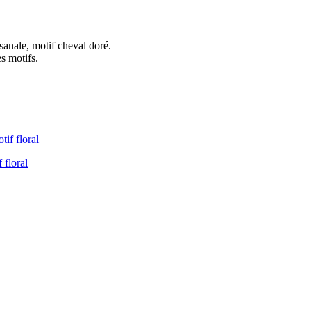
isanale, motif cheval doré.
es motifs.
 floral