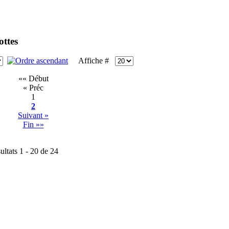
ottes
Affiche #
«« Début
« Préc
1
2
Suivant »
Fin »»
ultats 1 - 20 de 24