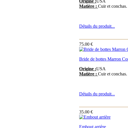
Origine :
USA
Matière :
Cuir et conchas.
Détails du produit...
75.00 €
Bride de bottes Marron Con
Origine :
USA
Matière :
Cuir et conchas.
Détails du produit...
35.00 €
Embout arrière