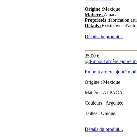
Origine :
Mexique
Matière :
Alpaca .
Propriétés :
fabrication art
Détails :
Existe avec d'autr
Détails du produit...
35.00 €
Embout arrière ajouré motif
Origine : Mexique
Matière : ALPACA
Couleurs : Argentée
Tailles : Unique
Détails du produit...