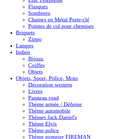
Etui Téléphone
Flasques
Sombrero
Chaines en Métal Porte-clé
Pointes de col pour chemises
Briquets
Zippo
Lampes
Indien
Bijoux
Coiffes
Objets
Objets, Sport, Police, Moto
Décoration western
Livres
Panneau road
Thème armée / Défense
Thème automobile
Thèmes Jack Daniel's
Thème Elvis
Thème police
Thème pompier FIREMAN